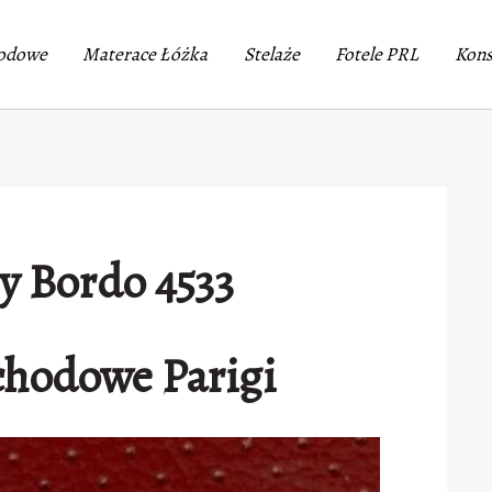
odowe
Materace Łóżka
Stelaże
Fotele PRL
Kons
y Bordo 4533
hodowe Parigi