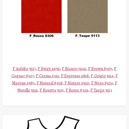
F Asfalto 9117
,
F Beige 6696
,
F Bianco 5646
,
F Brown 8305
,
F
Cognac 8307
,
F Crema 6361
,
F Espresso 6818
,
F Grigio 9114
,
F
Marone 6983
,
F Natural 8308
,
F Nature 6910
,
F Nero 8304
,
F
Nutella 9116
,
F Rosetta 9115
,
F Rosso 8306
,
F Taupe 9113